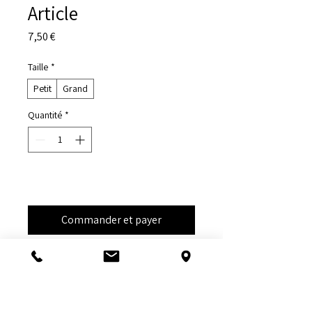
Article
Prix
7,50 €
Taille
*
Petit
Grand
Quantité
*
Ajouter au panier
Commander et payer
Description d'article. Saisissez ici les 
caractéristiques de l'article : taille, 
matière et autres informations utiles.